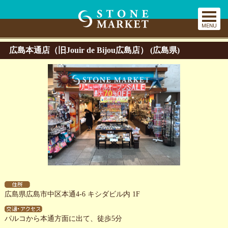
広島本通店（旧Jouir de Bijou広島店） (広島県)
広島県広島市中区本通4-6 キシダビル内 1F
パルコから本通方面に出て、徒歩5分